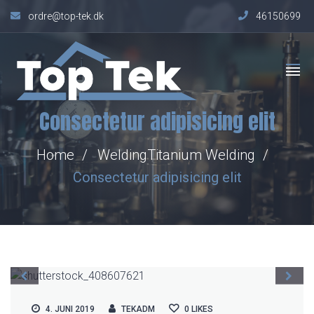
ordre@top-tek.dk
46150699
Consectetur adipisicing elit
Home
Welding
Titanium Welding
Consectetur adipisicing elit
4. JUNI 2019
TEKADM
0
LIKES