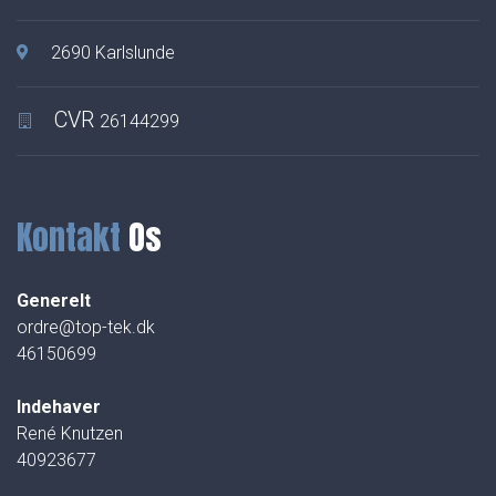
2690 Karlslunde
CVR
26144299
Kontakt
Os
Generelt
ordre@top-tek.dk
46150699
Indehaver
René Knutzen
40923677