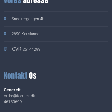
Vores
adresse
Snedkergangen 4b
2690 Karlslunde
CVR
26144299
Kontakt
Os
Generelt
ordre@top-tek.dk
46150699