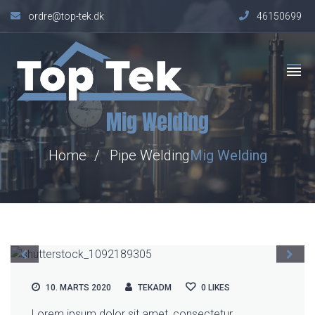
ordre@top-tek.dk
46150699
Mig Welding
Home
Pipe Welding
Mig
Welding
10. MARTS 2020
TEKADM
0
LIKES
Lorem ipsum dolor sit amet, consectetur