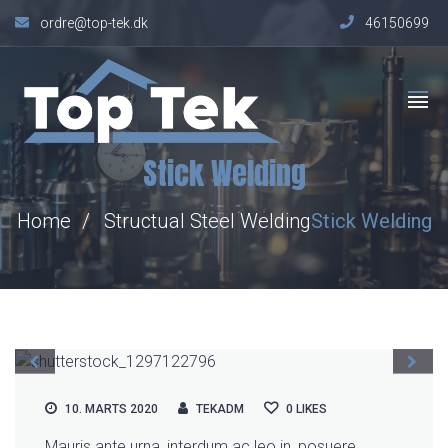
ordre@top-tek.dk
46150699
Stick Welding
Home
Structual Steel Welding
Stick
Welding
10. MARTS 2020
TEKADM
0
LIKES
Mauris ante urna, interdum ac leo in, posuere