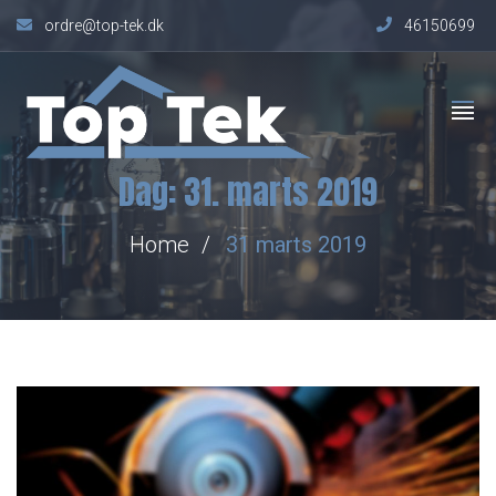
ordre@top-tek.dk
46150699
Dag:
31. marts 2019
Home
31 marts 2019